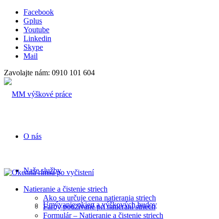
Facebook
Gplus
Youtube
Linkedin
Skype
Mail
Zavolajte nám: 0910 101 604
O nás
Naše služby
Natieranie a čistenie striech
Ako sa určuje cena natierania striech
Umývanie okien a výškových budov
Farby používané pri natieraní striech
Formulár – Natieranie a čistenie striech