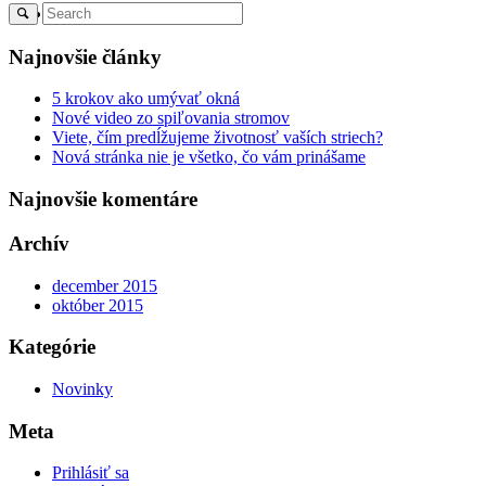
Menu
Najnovšie články
5 krokov ako umývať okná
Nové video zo spiľovania stromov
Viete, čím predĺžujeme životnosť vaších striech?
Nová stránka nie je všetko, čo vám prinášame
Najnovšie komentáre
Archív
december 2015
október 2015
Kategórie
Novinky
Meta
Prihlásiť sa