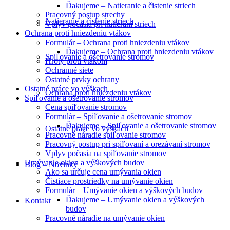
Ďakujeme – Natieranie a čistenie striech
Pracovný postup strechy
Natieranie a čistenie striech
Vplyv počasia pri natieraní striech
Ochrana proti hniezdeniu vtákov
Formulár – Ochrana proti hniezdeniu vtákov
Ďakujeme – Ochrana proti hniezdeniu vtákov
Spiľovanie a ošetrovanie stromov
Hroty proti vtákom
Ochranné siete
Ostatné prvky ochrany
Ostatné práce vo výškach
Ochrana proti hniezdeniu vtákov
Spiľovanie a ošetrovanie stromov
Cena spiľovanie stromov
Formulár – Spiľovanie a ošetrovanie stromov
Ďakujeme – Spiľovanie a ošetrovanie stromov
Ostatné práce vo výškach
Pracovné náradie spiľovanie stromov
Pracovný postup pri spiľovaní a orezávaní stromov
Vplyv počasia na spiľovanie stromov
Umývanie okien a výškových budov
Blog – Novinky
Ako sa určuje cena umývania okien
Čistiace prostriedky na umývanie okien
Formulár – Umývanie okien a výškových budov
Ďakujeme – Umývanie okien a výškových
Kontakt
budov
Pracovné náradie na umývanie okien