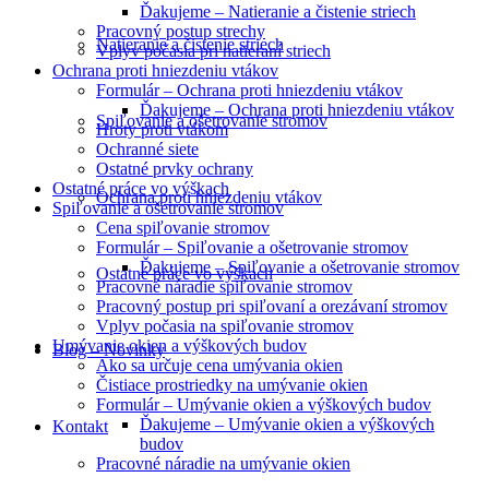
Ďakujeme – Natieranie a čistenie striech
Pracovný postup strechy
Natieranie a čistenie striech
Vplyv počasia pri natieraní striech
Ochrana proti hniezdeniu vtákov
Formulár – Ochrana proti hniezdeniu vtákov
Ďakujeme – Ochrana proti hniezdeniu vtákov
Spiľovanie a ošetrovanie stromov
Hroty proti vtákom
Ochranné siete
Ostatné prvky ochrany
Ostatné práce vo výškach
Ochrana proti hniezdeniu vtákov
Spiľovanie a ošetrovanie stromov
Cena spiľovanie stromov
Formulár – Spiľovanie a ošetrovanie stromov
Ďakujeme – Spiľovanie a ošetrovanie stromov
Ostatné práce vo výškach
Pracovné náradie spiľovanie stromov
Pracovný postup pri spiľovaní a orezávaní stromov
Vplyv počasia na spiľovanie stromov
Umývanie okien a výškových budov
Blog – Novinky
Ako sa určuje cena umývania okien
Čistiace prostriedky na umývanie okien
Formulár – Umývanie okien a výškových budov
Ďakujeme – Umývanie okien a výškových
Kontakt
budov
Pracovné náradie na umývanie okien