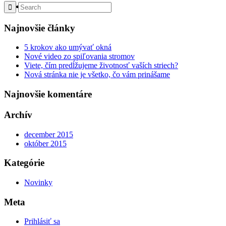
Menu
Najnovšie články
5 krokov ako umývať okná
Nové video zo spiľovania stromov
Viete, čím predĺžujeme životnosť vaších striech?
Nová stránka nie je všetko, čo vám prinášame
Najnovšie komentáre
Archív
december 2015
október 2015
Kategórie
Novinky
Meta
Prihlásiť sa