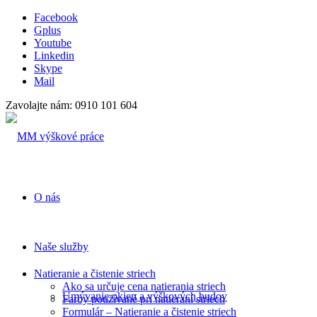
Facebook
Gplus
Youtube
Linkedin
Skype
Mail
Zavolajte nám: 0910 101 604
O nás
Naše služby
Natieranie a čistenie striech
Ako sa určuje cena natierania striech
Umývanie okien a výškových budov
Farby používané pri natieraní striech
Formulár – Natieranie a čistenie striech