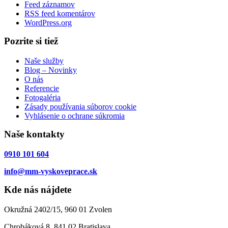
Feed záznamov
RSS feed komentárov
WordPress.org
Pozrite si tiež
Naše služby
Blog – Novinky
O nás
Referencie
Fotogaléria
Zásady používania súborov cookie
Vyhlásenie o ochrane súkromia
Naše kontakty
0910 101 604
info@mm-vyskoveprace.sk
Kde nás nájdete
Okružná 2402/15, 960 01 Zvolen
Chrobáková 8, 841 02 Bratislava