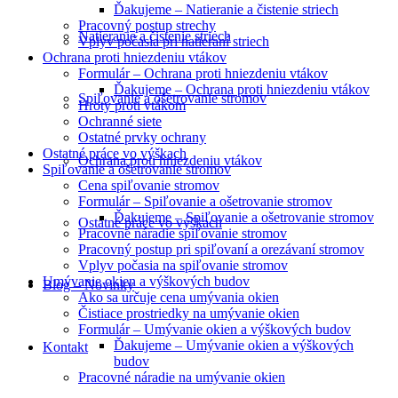
Ďakujeme – Natieranie a čistenie striech
Pracovný postup strechy
Natieranie a čistenie striech
Vplyv počasia pri natieraní striech
Ochrana proti hniezdeniu vtákov
Formulár – Ochrana proti hniezdeniu vtákov
Ďakujeme – Ochrana proti hniezdeniu vtákov
Spiľovanie a ošetrovanie stromov
Hroty proti vtákom
Ochranné siete
Ostatné prvky ochrany
Ostatné práce vo výškach
Ochrana proti hniezdeniu vtákov
Spiľovanie a ošetrovanie stromov
Cena spiľovanie stromov
Formulár – Spiľovanie a ošetrovanie stromov
Ďakujeme – Spiľovanie a ošetrovanie stromov
Ostatné práce vo výškach
Pracovné náradie spiľovanie stromov
Pracovný postup pri spiľovaní a orezávaní stromov
Vplyv počasia na spiľovanie stromov
Umývanie okien a výškových budov
Blog – Novinky
Ako sa určuje cena umývania okien
Čistiace prostriedky na umývanie okien
Formulár – Umývanie okien a výškových budov
Ďakujeme – Umývanie okien a výškových
Kontakt
budov
Pracovné náradie na umývanie okien