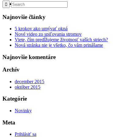
Menu
Najnovšie články
5 krokov ako umývať okná
Nové video zo spiľovania stromov
Viete, čím predĺžujeme životnosť vaších striech?
Nová stránka nie je všetko, čo vám prinášame
Najnovšie komentáre
Archív
december 2015
október 2015
Kategórie
Novinky
Meta
Prihlásiť sa