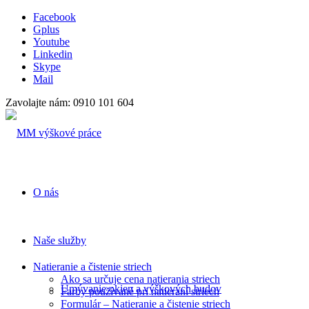
Facebook
Gplus
Youtube
Linkedin
Skype
Mail
Zavolajte nám: 0910 101 604
O nás
Naše služby
Natieranie a čistenie striech
Ako sa určuje cena natierania striech
Umývanie okien a výškových budov
Farby používané pri natieraní striech
Formulár – Natieranie a čistenie striech