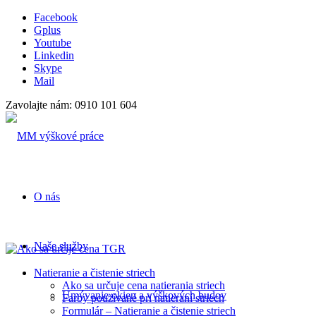
Facebook
Gplus
Youtube
Linkedin
Skype
Mail
Zavolajte nám: 0910 101 604
O nás
Naše služby
Natieranie a čistenie striech
Ako sa určuje cena natierania striech
Umývanie okien a výškových budov
Farby používané pri natieraní striech
Formulár – Natieranie a čistenie striech