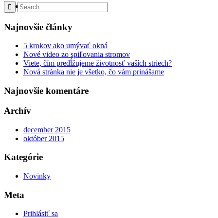
Menu
Najnovšie články
5 krokov ako umývať okná
Nové video zo spiľovania stromov
Viete, čím predĺžujeme životnosť vaších striech?
Nová stránka nie je všetko, čo vám prinášame
Najnovšie komentáre
Archív
december 2015
október 2015
Kategórie
Novinky
Meta
Prihlásiť sa