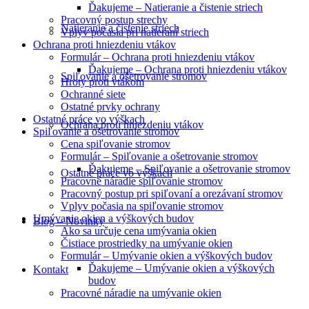
Ďakujeme – Natieranie a čistenie striech
Pracovný postup strechy
Natieranie a čistenie striech
Vplyv počasia pri natieraní striech
Ochrana proti hniezdeniu vtákov
Formulár – Ochrana proti hniezdeniu vtákov
Ďakujeme – Ochrana proti hniezdeniu vtákov
Spiľovanie a ošetrovanie stromov
Hroty proti vtákom
Ochranné siete
Ostatné prvky ochrany
Ostatné práce vo výškach
Ochrana proti hniezdeniu vtákov
Spiľovanie a ošetrovanie stromov
Cena spiľovanie stromov
Formulár – Spiľovanie a ošetrovanie stromov
Ďakujeme – Spiľovanie a ošetrovanie stromov
Ostatné práce vo výškach
Pracovné náradie spiľovanie stromov
Pracovný postup pri spiľovaní a orezávaní stromov
Vplyv počasia na spiľovanie stromov
Umývanie okien a výškových budov
Blog – Novinky
Ako sa určuje cena umývania okien
Čistiace prostriedky na umývanie okien
Formulár – Umývanie okien a výškových budov
Ďakujeme – Umývanie okien a výškových
Kontakt
budov
Pracovné náradie na umývanie okien